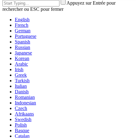
Appuyez sur Entrée pour
rechercher ou ESC pour fermer
English
French
German
Portuguese
Spanish
Russian
Japanese
Korean
Arabic
Irish
Greek
Turkish
Italian
Danish
Romanian
Indonesian
Czech
Afrikaans
Swedish
Polish
Basque
Catalan