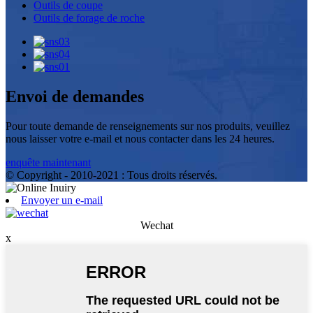
Outils de coupe
Outils de forage de roche
Envoi de demandes
Pour toute demande de renseignements sur nos produits, veuillez
nous laisser votre e-mail et nous contacter dans les 24 heures.
enquête maintenant
© Copyright - 2010-2021 : Tous droits réservés.
Envoyer un e-mail
Wechat
x