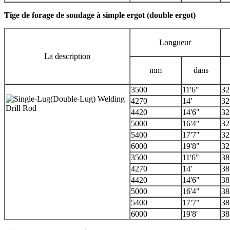
Tige de forage de soudage à simple ergot (double ergot)
Longueur
La description
mm
dans
3500
11'6"
32
4270
14′
32
4420
14'6"
32
5000
16'4"
32
5400
17'7"
32
6000
19'8"
32
3500
11'6"
38
4270
14′
38
4420
14'6"
38
5000
16'4"
38
5400
17'7"
38
6000
19'8′
38