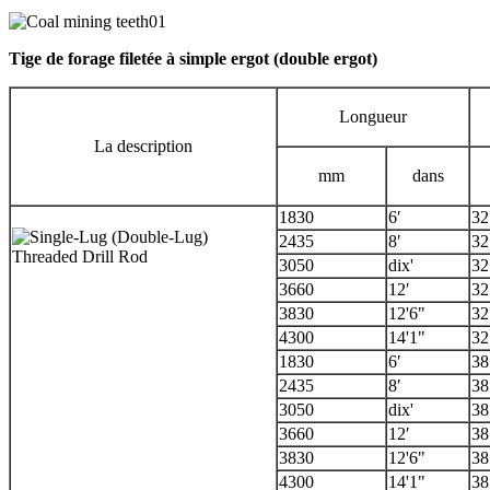
Tige de forage filetée à simple ergot (double ergot)
Longueur
La description
mm
dans
1830
6′
32
2435
8′
32
3050
dix'
32
3660
12′
32
3830
12'6"
32
4300
14'1"
32
1830
6′
38
2435
8′
38
3050
dix'
38
3660
12′
38
3830
12'6"
38
4300
14'1"
38