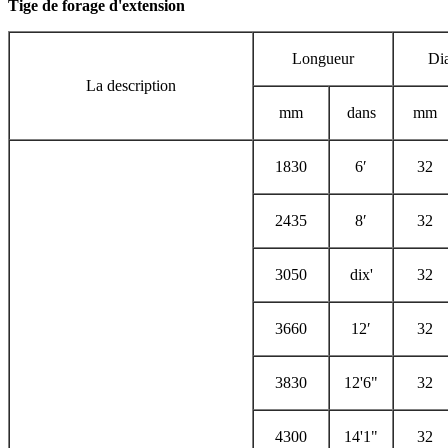
Tige de forage d'extension
Longueur
Di
La description
mm
dans
mm
1830
6′
32
2435
8′
32
3050
dix'
32
3660
12′
32
3830
12'6"
32
4300
14'1"
32