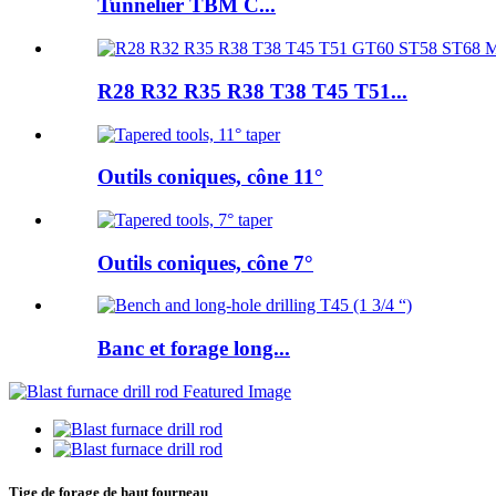
Tunnelier TBM C...
R28 R32 R35 R38 T38 T45 T51...
Outils coniques, cône 11°
Outils coniques, cône 7°
Banc et forage long...
Tige de forage de haut fourneau