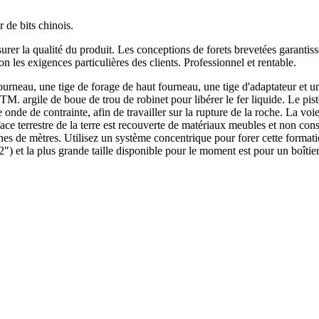
 de bits chinois.
urer la qualité du produit. Les conceptions de forets brevetées garantis
n les exigences particulières des clients. Professionnel et rentable.
rneau, une tige de forage de haut fourneau, une tige d'adaptateur et un a
TM. argile de boue de trou de robinet pour libérer le fer liquide. Le pist
ne onde de contrainte, afin de travailler sur la rupture de la roche. La vo
e terrestre de la terre est recouverte de matériaux meubles et non consolid
nes de mètres. Utilisez un système concentrique pour forer cette format
2″) et la plus grande taille disponible pour le moment est pour un boîti