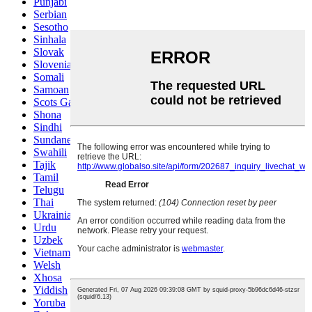
Punjabi
Serbian
Sesotho
Sinhala
Slovak
Slovenian
Somali
Samoan
Scots Gaelic
Shona
Sindhi
Sundanese
Swahili
Tajik
Tamil
Telugu
Thai
Ukrainian
Urdu
Uzbek
Vietnamese
Welsh
Xhosa
Yiddish
Yoruba