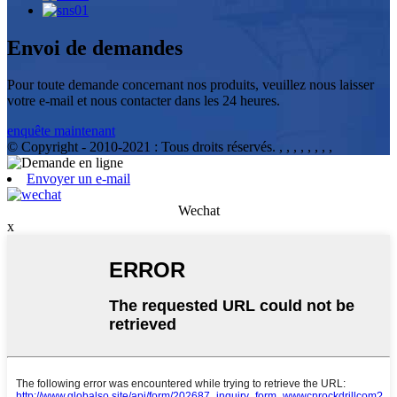
Envoi de demandes
Pour toute demande concernant nos produits, veuillez nous laisser
votre e-mail et nous contacter dans les 24 heures.
enquête maintenant
© Copyright - 2010-2021 : Tous droits réservés.
, , , , , , , ,
Envoyer un e-mail
Wechat
x