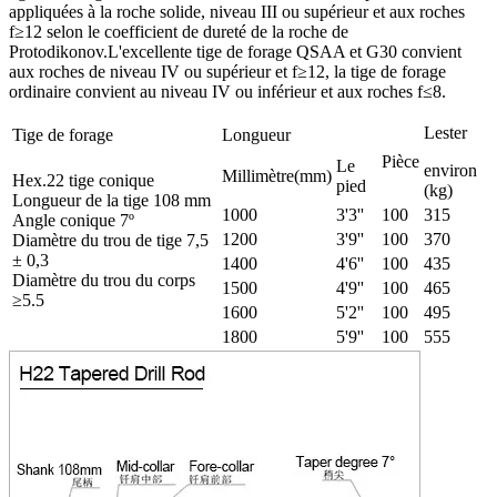
appliquées à la roche solide, niveau III ou supérieur et aux roches
f≥12 selon le coefficient de dureté de la roche de
Protodikonov.L'excellente tige de forage QSAA et G30 convient
aux roches de niveau IV ou supérieur et f≥12, la tige de forage
ordinaire convient au niveau IV ou inférieur et aux roches f≤8.
Lester
Tige de forage
Longueur
Pièce
Le
environ
Millimètre(mm)
Hex.22 tige conique
pied
(kg)
Longueur de la tige 108 mm
1000
3'3''
100
315
Angle conique 7º
1200
3'9''
100
370
Diamètre du trou de tige 7,5
± 0,3
1400
4'6''
100
435
Diamètre du trou du corps
1500
4'9''
100
465
≥5.5
1600
5'2''
100
495
1800
5'9''
100
555